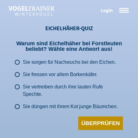
Skip
Login
to
content
EICHELHÄHER-QUIZ