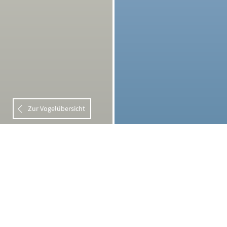
Zur Vogelübersicht
ÜBER UNS
DATENSCHUTZ
KONTAKT & IMPRESSUM
COOKIE EINSTELLUNGEN