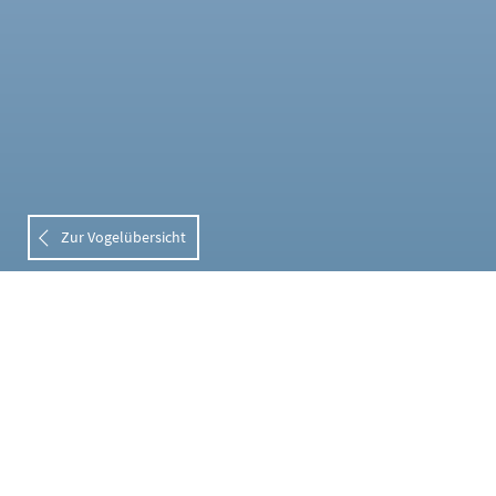
Zur Vogelübersicht
ÜBER UNS
DATENSCHUTZ
KONTAKT & IMPRESSUM
COOKIE EINSTELLUNGEN