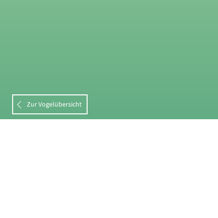
Zur Vogelübersicht
ÜBER UNS
DATENSCHUTZ
KONTAKT & IMPRESSUM
COOKIE EINSTELLUNGEN